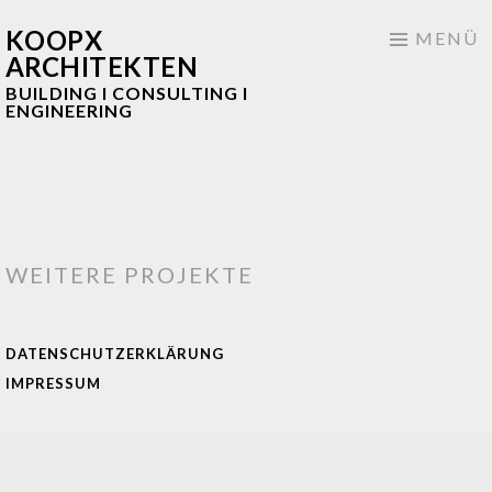
KOOPX
Springe
MENÜ
ARCHITEKTEN
zum
BUILDING I CONSULTING I
Inhalt
ENGINEERING
WEITERE PROJEKTE
round
wohnen
DATENSCHUTZERKLÄRUNG
corner
IMPRESSUM