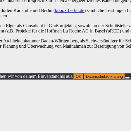
n China sehr erfolgreich zum Thema energieeffizientes Bauen beigetra
dorten Karlsruhe und Berlin (
koopx-berlin.de
) sämtliche Leistungen f
ten.
ich Elger als Consultant in Großprojekten, sowohl an der Schnittstell
t (z.B. Projekte für die Hoffman La Roche AG in Basel (pRED) und d
der Architektenkammer Baden-Württemberg als Sachverständiger für Sch
er Planung und Überwachung von Maßnahmen zur Beseitigung von Schä
ehen wir von deinem Einverständnis aus.
OK
Datenschutzerklärung