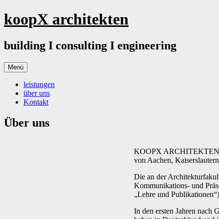
Springe
koopX architekten
zum
Inhalt
building I consulting I engineering
Menü
leistungen
über uns
Kontakt
Über uns
KOOPX ARCHITEKTEN wurde 
von Aachen, Kaiserslautern
Die an der Architekturfakul
Kommunikations- und Präsen
„Lehre und Publikationen“)
In den ersten Jahren nach 