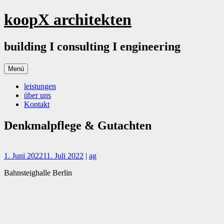
Springe
koopX architekten
zum
Inhalt
building I consulting I engineering
Menü
leistungen
über uns
Kontakt
Denkmalpflege & Gutachten
1. Juni 2022
11. Juli 2022
|
ag
Bahnsteighalle Berlin