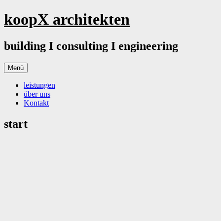
Springe
koopX architekten
zum
Inhalt
building I consulting I engineering
Menü
leistungen
über uns
Kontakt
start